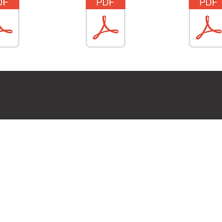
TALE
Génér
Presse:
Président: pré
s