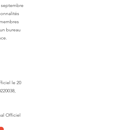
10 septembre
sonnalités
4 membres
 un bureau
nce.
iciel le 20
220038,
nal
Officiel