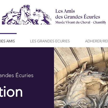
DES AMIS
LES GRANDES ECURIES
ADHERER/R
randes
Écuries
tion