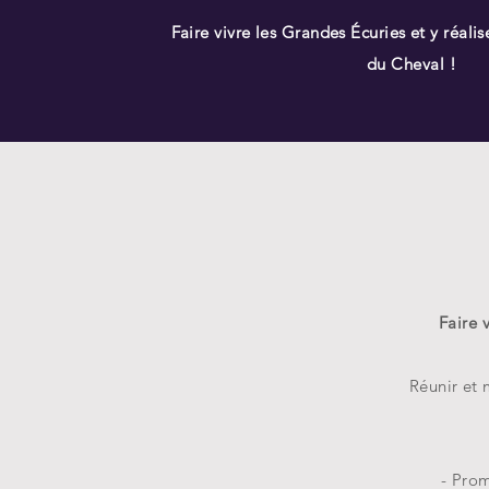
Faire vivre les Grandes Écuries et y réali
du Cheval !
Faire 
Réunir et 
- Promouv