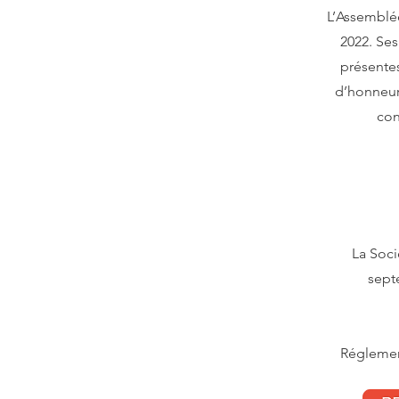
L’Assemblée
2022. Ses
présente
d’honneur
con
La Soci
sept
Réglemen